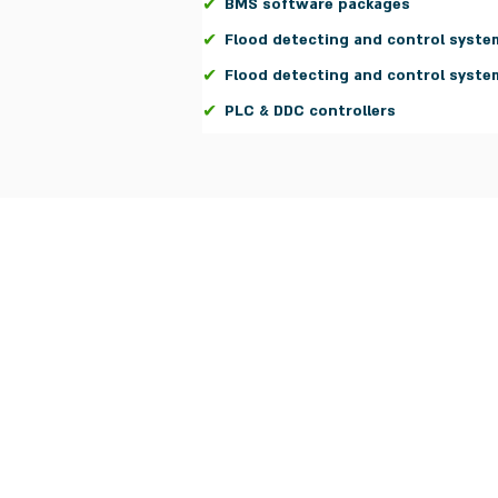
✔
BMS software packages
✔
Flood detecting and control syste
✔
Flood detecting and control syste
✔
PLC & DDC controllers