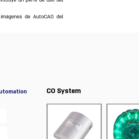
incluye un perfil de uso del
 imágenes de AutoCAD del
CO System
Automation