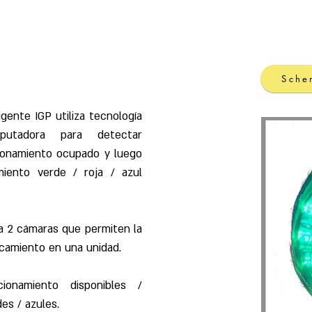
lding Automation
Power meters & control
Products
Sche
gente IGP utiliza tecnología
utadora para detectar
cionamiento ocupado y luego
iento verde / roja / azul
ta 2 cámaras que permiten la
camiento en una unidad.
onamiento disponibles /
es / azules.