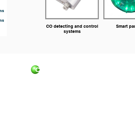
ms
ms
CO detecting and control
Smart pa
systems
Control Applications